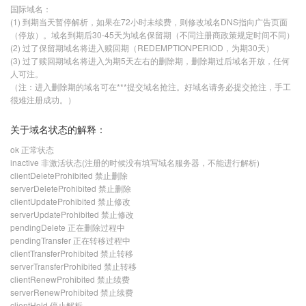
国际域名：
(1) 到期当天暂停解析，如果在72小时未续费，则修改域名DNS指向广告页面
（停放）。域名到期后30-45天为域名保留期（不同注册商政策规定时间不同）
(2) 过了保留期域名将进入赎回期（REDEMPTIONPERIOD，为期30天）
(3) 过了赎回期域名将进入为期5天左右的删除期，删除期过后域名开放，任何
人可注。
（注：进入删除期的域名可在***提交域名抢注。好域名请务必提交抢注，手工
很难注册成功。）
关于域名状态的解释：
ok 正常状态
inactive 非激活状态(注册的时候没有填写域名服务器，不能进行解析)
clientDeleteProhibited 禁止删除
serverDeleteProhibited 禁止删除
clientUpdateProhibited 禁止修改
serverUpdateProhibited 禁止修改
pendingDelete 正在删除过程中
pendingTransfer 正在转移过程中
clientTransferProhibited 禁止转移
serverTransferProhibited 禁止转移
clientRenewProhibited 禁止续费
serverRenewProhibited 禁止续费
clientHold 停止解析